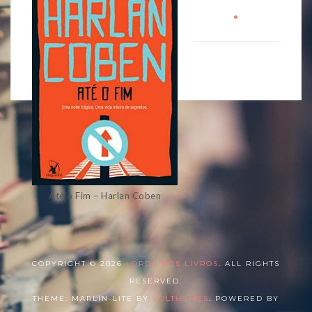
•
Até o Fim – Harlan Coben
COPYRIGHT © 2026
LORDE DOS LIVROS
. ALL RIGHTS
RESERVED.
THEME: MARLIN-LITE BY
VOLTHEMES
. POWERED BY