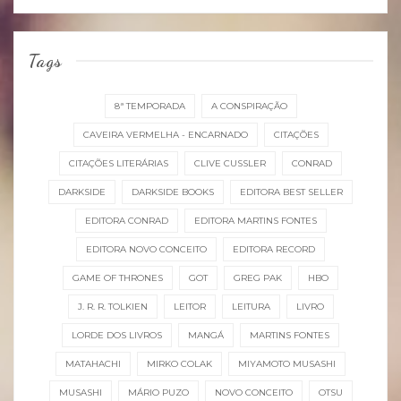
Tags
8ª TEMPORADA
A CONSPIRAÇÃO
CAVEIRA VERMELHA - ENCARNADO
CITAÇÕES
CITAÇÕES LITERÁRIAS
CLIVE CUSSLER
CONRAD
DARKSIDE
DARKSIDE BOOKS
EDITORA BEST SELLER
EDITORA CONRAD
EDITORA MARTINS FONTES
EDITORA NOVO CONCEITO
EDITORA RECORD
GAME OF THRONES
GOT
GREG PAK
HBO
J. R. R. TOLKIEN
LEITOR
LEITURA
LIVRO
LORDE DOS LIVROS
MANGÁ
MARTINS FONTES
MATAHACHI
MIRKO COLAK
MIYAMOTO MUSASHI
MUSASHI
MÁRIO PUZO
NOVO CONCEITO
OTSU