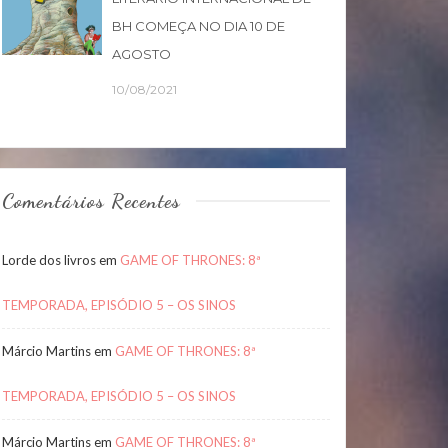
BH COMEÇA NO DIA 10 DE
AGOSTO
10/08/2021
Comentários Recentes
Lorde dos livros
em
GAME OF THRONES: 8ª
TEMPORADA, EPISÓDIO 5 – OS SINOS
Márcio Martins
em
GAME OF THRONES: 8ª
TEMPORADA, EPISÓDIO 5 – OS SINOS
Márcio Martins
em
GAME OF THRONES: 8ª