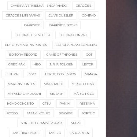
CAVEIRA VERMELHA - ENCARNADO
CITAÇÕES
CITAÇÕES LITERÁRIAS
CLIVE CUSSLER
CONRAD
DARKSIDE
DARKSIDE BOOKS
EDITORA BEST SELLER
EDITORA CONRAD
EDITORA MARTINS FONTES
EDITORA NOVO CONCEITO
EDITORA RECORD
GAME OF THRONES
GOT
GREG PAK
HBO
J. R. R. TOLKIEN
LEITOR
LEITURA
LIVRO
LORDE DOS LIVROS
MANGÁ
MARTINS FONTES
MATAHACHI
MIRKO COLAK
MIYAMOTO MUSASHI
MUSASHI
MÁRIO PUZO
NOVO CONCEITO
OTSU
PANINI
RESENHA
ROCCO
SASAKI KOJIRO
SINOPSE
SORTEIO
SORTEIO DE ANIVERSÁRIO
STARK
TAKEHIKO INOUE
TAKEZO
TARGARYEN