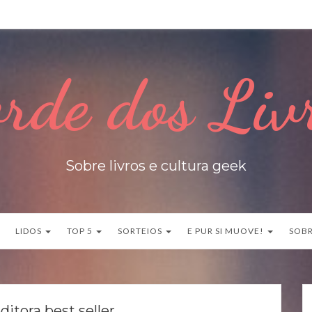
rde dos Liv
Sobre livros e cultura geek
LIDOS
TOP 5
SORTEIOS
E PUR SI MUOVE!
SOB
ditora best seller