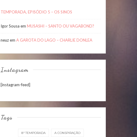
TEMPORADA, EPISÓDIO 5 – OS SINOS
Igor Sousa
em
MUSASHI – SANTO OU VAGABOND?
neuz
em
A GAROTA DO LAGO – CHARLIE DONLEA
Instagram
[instagram-feed]
Tags
8ª TEMPORADA
A CONSPIRAÇÃO