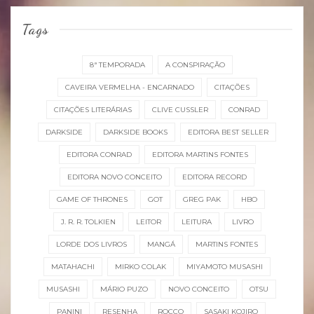
Tags
8ª TEMPORADA
A CONSPIRAÇÃO
CAVEIRA VERMELHA - ENCARNADO
CITAÇÕES
CITAÇÕES LITERÁRIAS
CLIVE CUSSLER
CONRAD
DARKSIDE
DARKSIDE BOOKS
EDITORA BEST SELLER
EDITORA CONRAD
EDITORA MARTINS FONTES
EDITORA NOVO CONCEITO
EDITORA RECORD
GAME OF THRONES
GOT
GREG PAK
HBO
J. R. R. TOLKIEN
LEITOR
LEITURA
LIVRO
LORDE DOS LIVROS
MANGÁ
MARTINS FONTES
MATAHACHI
MIRKO COLAK
MIYAMOTO MUSASHI
MUSASHI
MÁRIO PUZO
NOVO CONCEITO
OTSU
PANINI
RESENHA
ROCCO
SASAKI KOJIRO