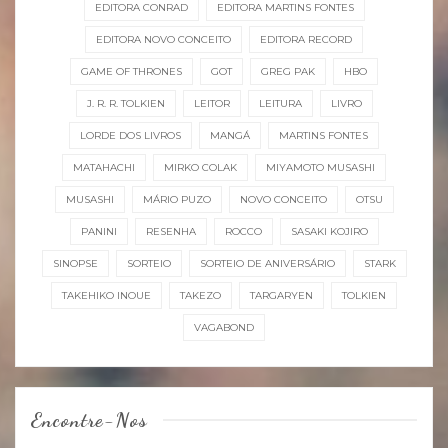
EDITORA CONRAD
EDITORA MARTINS FONTES
EDITORA NOVO CONCEITO
EDITORA RECORD
GAME OF THRONES
GOT
GREG PAK
HBO
J. R. R. TOLKIEN
LEITOR
LEITURA
LIVRO
LORDE DOS LIVROS
MANGÁ
MARTINS FONTES
MATAHACHI
MIRKO COLAK
MIYAMOTO MUSASHI
MUSASHI
MÁRIO PUZO
NOVO CONCEITO
OTSU
PANINI
RESENHA
ROCCO
SASAKI KOJIRO
SINOPSE
SORTEIO
SORTEIO DE ANIVERSÁRIO
STARK
TAKEHIKO INOUE
TAKEZO
TARGARYEN
TOLKIEN
VAGABOND
Encontre-Nos