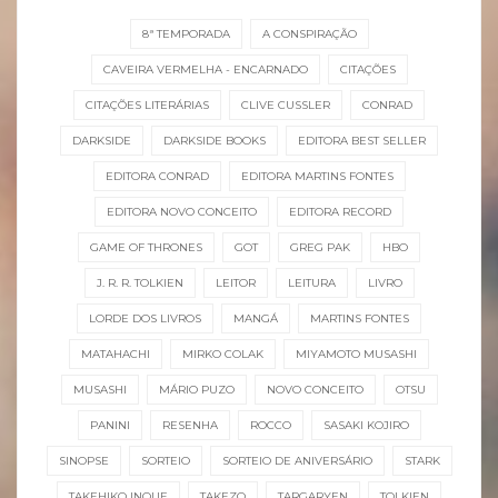
8ª TEMPORADA
A CONSPIRAÇÃO
CAVEIRA VERMELHA - ENCARNADO
CITAÇÕES
CITAÇÕES LITERÁRIAS
CLIVE CUSSLER
CONRAD
DARKSIDE
DARKSIDE BOOKS
EDITORA BEST SELLER
EDITORA CONRAD
EDITORA MARTINS FONTES
EDITORA NOVO CONCEITO
EDITORA RECORD
GAME OF THRONES
GOT
GREG PAK
HBO
J. R. R. TOLKIEN
LEITOR
LEITURA
LIVRO
LORDE DOS LIVROS
MANGÁ
MARTINS FONTES
MATAHACHI
MIRKO COLAK
MIYAMOTO MUSASHI
MUSASHI
MÁRIO PUZO
NOVO CONCEITO
OTSU
PANINI
RESENHA
ROCCO
SASAKI KOJIRO
SINOPSE
SORTEIO
SORTEIO DE ANIVERSÁRIO
STARK
TAKEHIKO INOUE
TAKEZO
TARGARYEN
TOLKIEN