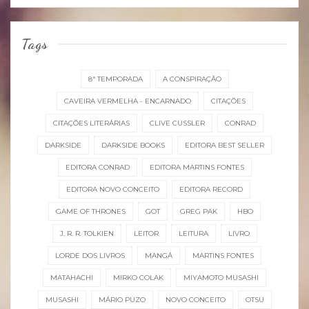
Tags
8ª TEMPORADA
A CONSPIRAÇÃO
CAVEIRA VERMELHA - ENCARNADO
CITAÇÕES
CITAÇÕES LITERÁRIAS
CLIVE CUSSLER
CONRAD
DARKSIDE
DARKSIDE BOOKS
EDITORA BEST SELLER
EDITORA CONRAD
EDITORA MARTINS FONTES
EDITORA NOVO CONCEITO
EDITORA RECORD
GAME OF THRONES
GOT
GREG PAK
HBO
J. R. R. TOLKIEN
LEITOR
LEITURA
LIVRO
LORDE DOS LIVROS
MANGÁ
MARTINS FONTES
MATAHACHI
MIRKO COLAK
MIYAMOTO MUSASHI
MUSASHI
MÁRIO PUZO
NOVO CONCEITO
OTSU