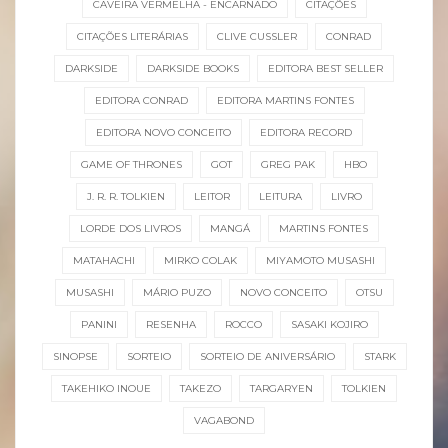
CAVEIRA VERMELHA - ENCARNADO
CITAÇÕES
CITAÇÕES LITERÁRIAS
CLIVE CUSSLER
CONRAD
DARKSIDE
DARKSIDE BOOKS
EDITORA BEST SELLER
EDITORA CONRAD
EDITORA MARTINS FONTES
EDITORA NOVO CONCEITO
EDITORA RECORD
GAME OF THRONES
GOT
GREG PAK
HBO
J. R. R. TOLKIEN
LEITOR
LEITURA
LIVRO
LORDE DOS LIVROS
MANGÁ
MARTINS FONTES
MATAHACHI
MIRKO COLAK
MIYAMOTO MUSASHI
MUSASHI
MÁRIO PUZO
NOVO CONCEITO
OTSU
PANINI
RESENHA
ROCCO
SASAKI KOJIRO
SINOPSE
SORTEIO
SORTEIO DE ANIVERSÁRIO
STARK
TAKEHIKO INOUE
TAKEZO
TARGARYEN
TOLKIEN
VAGABOND