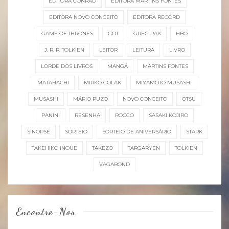
EDITORA CONRAD
EDITORA MARTINS FONTES
EDITORA NOVO CONCEITO
EDITORA RECORD
GAME OF THRONES
GOT
GREG PAK
HBO
J. R. R. TOLKIEN
LEITOR
LEITURA
LIVRO
LORDE DOS LIVROS
MANGÁ
MARTINS FONTES
MATAHACHI
MIRKO COLAK
MIYAMOTO MUSASHI
MUSASHI
MÁRIO PUZO
NOVO CONCEITO
OTSU
PANINI
RESENHA
ROCCO
SASAKI KOJIRO
SINOPSE
SORTEIO
SORTEIO DE ANIVERSÁRIO
STARK
TAKEHIKO INOUE
TAKEZO
TARGARYEN
TOLKIEN
VAGABOND
Encontre-Nos