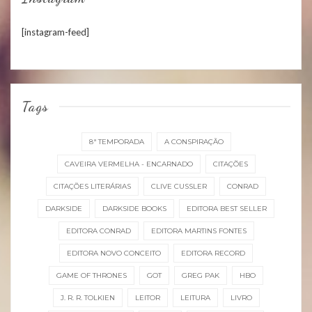
[instagram-feed]
Tags
8ª TEMPORADA
A CONSPIRAÇÃO
CAVEIRA VERMELHA - ENCARNADO
CITAÇÕES
CITAÇÕES LITERÁRIAS
CLIVE CUSSLER
CONRAD
DARKSIDE
DARKSIDE BOOKS
EDITORA BEST SELLER
EDITORA CONRAD
EDITORA MARTINS FONTES
EDITORA NOVO CONCEITO
EDITORA RECORD
GAME OF THRONES
GOT
GREG PAK
HBO
J. R. R. TOLKIEN
LEITOR
LEITURA
LIVRO