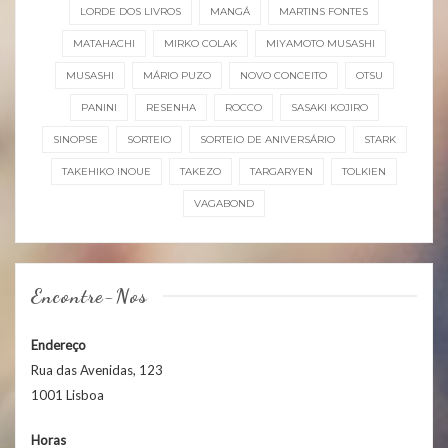
LORDE DOS LIVROS
MANGÁ
MARTINS FONTES
MATAHACHI
MIRKO COLAK
MIYAMOTO MUSASHI
MUSASHI
MÁRIO PUZO
NOVO CONCEITO
OTSU
PANINI
RESENHA
ROCCO
SASAKI KOJIRO
SINOPSE
SORTEIO
SORTEIO DE ANIVERSÁRIO
STARK
TAKEHIKO INOUE
TAKEZO
TARGARYEN
TOLKIEN
VAGABOND
Encontre-Nos
Endereço
Rua das Avenidas, 123
1001 Lisboa
Horas