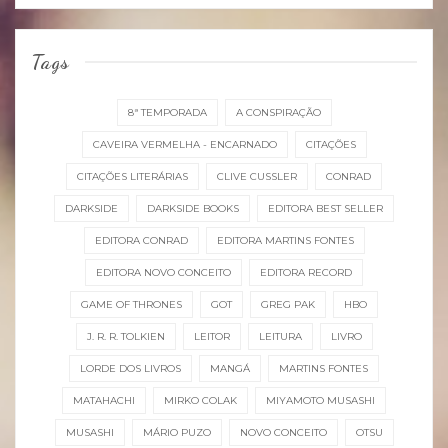
Tags
8ª TEMPORADA
A CONSPIRAÇÃO
CAVEIRA VERMELHA - ENCARNADO
CITAÇÕES
CITAÇÕES LITERÁRIAS
CLIVE CUSSLER
CONRAD
DARKSIDE
DARKSIDE BOOKS
EDITORA BEST SELLER
EDITORA CONRAD
EDITORA MARTINS FONTES
EDITORA NOVO CONCEITO
EDITORA RECORD
GAME OF THRONES
GOT
GREG PAK
HBO
J. R. R. TOLKIEN
LEITOR
LEITURA
LIVRO
LORDE DOS LIVROS
MANGÁ
MARTINS FONTES
MATAHACHI
MIRKO COLAK
MIYAMOTO MUSASHI
MUSASHI
MÁRIO PUZO
NOVO CONCEITO
OTSU