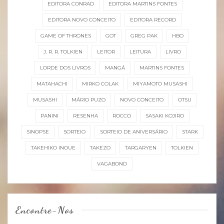
EDITORA CONRAD
EDITORA MARTINS FONTES
EDITORA NOVO CONCEITO
EDITORA RECORD
GAME OF THRONES
GOT
GREG PAK
HBO
J. R. R. TOLKIEN
LEITOR
LEITURA
LIVRO
LORDE DOS LIVROS
MANGÁ
MARTINS FONTES
MATAHACHI
MIRKO COLAK
MIYAMOTO MUSASHI
MUSASHI
MÁRIO PUZO
NOVO CONCEITO
OTSU
PANINI
RESENHA
ROCCO
SASAKI KOJIRO
SINOPSE
SORTEIO
SORTEIO DE ANIVERSÁRIO
STARK
TAKEHIKO INOUE
TAKEZO
TARGARYEN
TOLKIEN
VAGABOND
Encontre-Nos