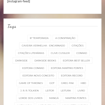
[instagram-feed]
Tags
8ª TEMPORADA
A CONSPIRAÇÃO
CAVEIRA VERMELHA - ENCARNADO
CITAÇÕES
CITAÇÕES LITERÁRIAS
CLIVE CUSSLER
CONRAD
DARKSIDE
DARKSIDE BOOKS
EDITORA BEST SELLER
EDITORA CONRAD
EDITORA MARTINS FONTES
EDITORA NOVO CONCEITO
EDITORA RECORD
GAME OF THRONES
GOT
GREG PAK
HBO
J. R. R. TOLKIEN
LEITOR
LEITURA
LIVRO
LORDE DOS LIVROS
MANGÁ
MARTINS FONTES