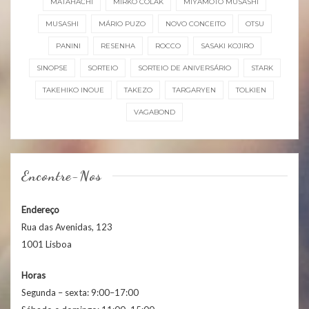
MATAHACHI
MIRKO COLAK
MIYAMOTO MUSASHI
MUSASHI
MÁRIO PUZO
NOVO CONCEITO
OTSU
PANINI
RESENHA
ROCCO
SASAKI KOJIRO
SINOPSE
SORTEIO
SORTEIO DE ANIVERSÁRIO
STARK
TAKEHIKO INOUE
TAKEZO
TARGARYEN
TOLKIEN
VAGABOND
Encontre-Nos
Endereço
Rua das Avenidas, 123
1001 Lisboa
Horas
Segunda – sexta: 9:00–17:00