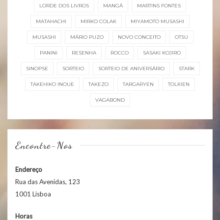
LORDE DOS LIVROS
MANGÁ
MARTINS FONTES
MATAHACHI
MIRKO COLAK
MIYAMOTO MUSASHI
MUSASHI
MÁRIO PUZO
NOVO CONCEITO
OTSU
PANINI
RESENHA
ROCCO
SASAKI KOJIRO
SINOPSE
SORTEIO
SORTEIO DE ANIVERSÁRIO
STARK
TAKEHIKO INOUE
TAKEZO
TARGARYEN
TOLKIEN
VAGABOND
Encontre-Nos
Endereço
Rua das Avenidas, 123
1001 Lisboa
Horas