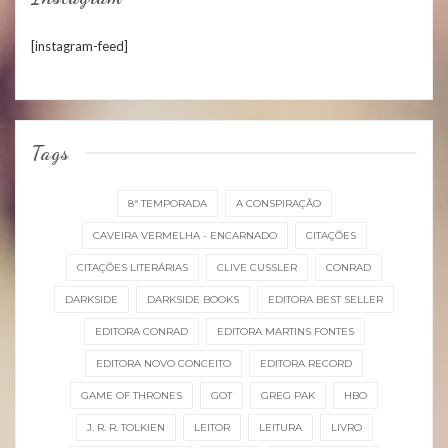
[instagram-feed]
Tags
8ª TEMPORADA
A CONSPIRAÇÃO
CAVEIRA VERMELHA - ENCARNADO
CITAÇÕES
CITAÇÕES LITERÁRIAS
CLIVE CUSSLER
CONRAD
DARKSIDE
DARKSIDE BOOKS
EDITORA BEST SELLER
EDITORA CONRAD
EDITORA MARTINS FONTES
EDITORA NOVO CONCEITO
EDITORA RECORD
GAME OF THRONES
GOT
GREG PAK
HBO
J. R. R. TOLKIEN
LEITOR
LEITURA
LIVRO