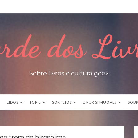
rde dos Liv
Sobre livros e cultura geek
LIDOS
TOP 5
SORTEIOS
E PUR SI MUOVE!
SOB
imo trem de hiroshima