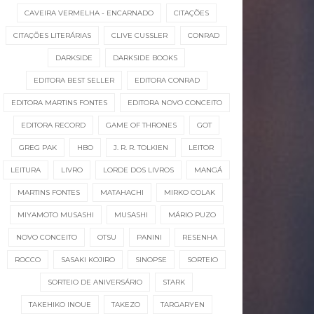
CAVEIRA VERMELHA - ENCARNADO
CITAÇÕES
CITAÇÕES LITERÁRIAS
CLIVE CUSSLER
CONRAD
DARKSIDE
DARKSIDE BOOKS
EDITORA BEST SELLER
EDITORA CONRAD
EDITORA MARTINS FONTES
EDITORA NOVO CONCEITO
EDITORA RECORD
GAME OF THRONES
GOT
GREG PAK
HBO
J. R. R. TOLKIEN
LEITOR
LEITURA
LIVRO
LORDE DOS LIVROS
MANGÁ
MARTINS FONTES
MATAHACHI
MIRKO COLAK
MIYAMOTO MUSASHI
MUSASHI
MÁRIO PUZO
NOVO CONCEITO
OTSU
PANINI
RESENHA
ROCCO
SASAKI KOJIRO
SINOPSE
SORTEIO
SORTEIO DE ANIVERSÁRIO
STARK
TAKEHIKO INOUE
TAKEZO
TARGARYEN