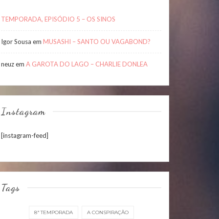
TEMPORADA, EPISÓDIO 5 – OS SINOS
Igor Sousa
em
MUSASHI – SANTO OU VAGABOND?
neuz
em
A GAROTA DO LAGO – CHARLIE DONLEA
Instagram
[instagram-feed]
Tags
8ª TEMPORADA
A CONSPIRAÇÃO