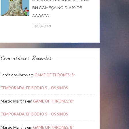
BH COMEÇA NO DIA 10 DE
AGOSTO
10/08/2021
Comentários Recentes
Lorde dos livros
em
GAME OF THRONES: 8ª
TEMPORADA, EPISÓDIO 5 – OS SINOS
Márcio Martins
em
GAME OF THRONES: 8ª
TEMPORADA, EPISÓDIO 5 – OS SINOS
Márcio Martins
em
GAME OF THRONES: 8ª