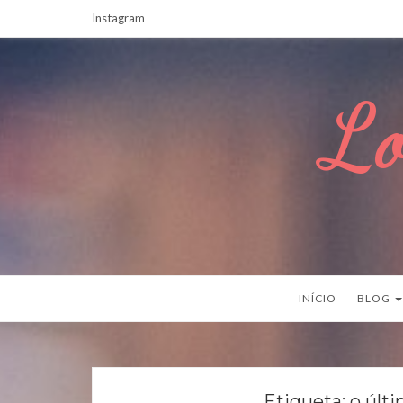
Instagram
Lo
INÍCIO
BLOG
Etiqueta:
o últ