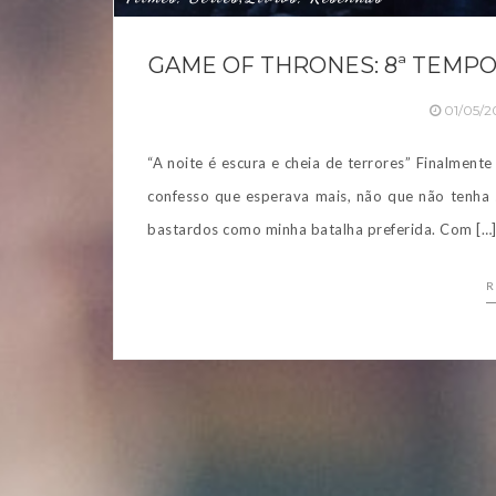
GAME OF THRONES: 8ª TEMPOR
01/05/2
“A noite é escura e cheia de terrores” Finalmen
confesso que esperava mais, não que não tenha si
bastardos como minha batalha preferida. Com […
R