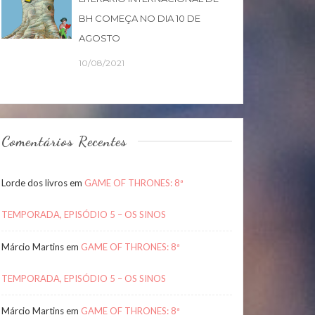
BH COMEÇA NO DIA 10 DE
AGOSTO
10/08/2021
Comentários Recentes
Lorde dos livros
em
GAME OF THRONES: 8ª
TEMPORADA, EPISÓDIO 5 – OS SINOS
Márcio Martins
em
GAME OF THRONES: 8ª
TEMPORADA, EPISÓDIO 5 – OS SINOS
Márcio Martins
em
GAME OF THRONES: 8ª