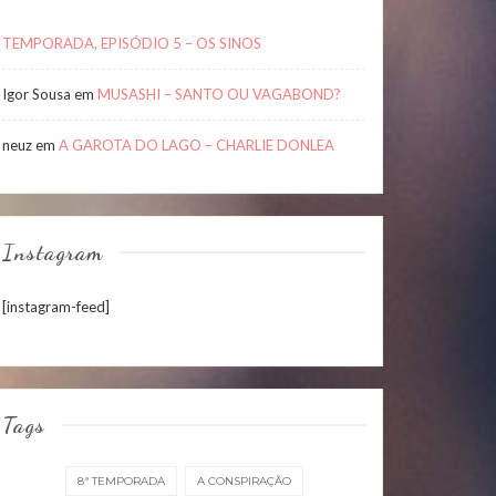
TEMPORADA, EPISÓDIO 5 – OS SINOS
Igor Sousa
em
MUSASHI – SANTO OU VAGABOND?
neuz
em
A GAROTA DO LAGO – CHARLIE DONLEA
Instagram
[instagram-feed]
Tags
8ª TEMPORADA
A CONSPIRAÇÃO