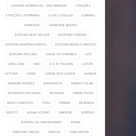
CAVEIRA VERMELHA - ENCARNADO
CITAÇÕES
CITAÇÕES LITERÁRIAS
CLIVE CUSSLER
CONRAD
DARKSIDE
DARKSIDE BOOKS
EDITORA BEST SELLER
EDITORA CONRAD
EDITORA MARTINS FONTES
EDITORA NOVO CONCEITO
EDITORA RECORD
GAME OF THRONES
GOT
GREG PAK
HBO
J. R. R. TOLKIEN
LEITOR
LEITURA
LIVRO
LORDE DOS LIVROS
MANGÁ
MARTINS FONTES
MATAHACHI
MIRKO COLAK
MIYAMOTO MUSASHI
MUSASHI
MÁRIO PUZO
NOVO CONCEITO
OTSU
PANINI
RESENHA
ROCCO
SASAKI KOJIRO
SINOPSE
SORTEIO
SORTEIO DE ANIVERSÁRIO
STARK
TAKEHIKO INOUE
TAKEZO
TARGARYEN