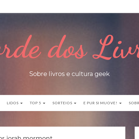
rde dos Liv
Sobre livros e cultura geek
LIDOS
TOP 5
SORTEIOS
E PUR SI MUOVE!
SOB
or jorah mormont