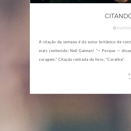
CITANDO
04/01/2
A citação da semana é do autor britânico de con
mais conhecido: Neil Gaiman! “— Porque — diss
coragem.” Citação retirada do livro: “Coraline”.
R