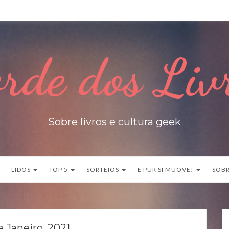
rde dos Liv
Sobre livros e cultura geek
LIDOS
TOP 5
SORTEIOS
E PUR SI MUOVE!
SOB
e Janeiro, 2021