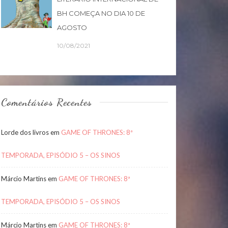
BH COMEÇA NO DIA 10 DE
AGOSTO
10/08/2021
Comentários Recentes
Lorde dos livros
em
GAME OF THRONES: 8ª
TEMPORADA, EPISÓDIO 5 – OS SINOS
Márcio Martins
em
GAME OF THRONES: 8ª
TEMPORADA, EPISÓDIO 5 – OS SINOS
Márcio Martins
em
GAME OF THRONES: 8ª