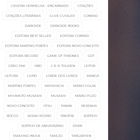
CAVEIRA VERMELHA - ENCARNADO
CITAÇÕES
CITAÇÕES LITERÁRIAS
CLIVE CUSSLER
CONRAD
DARKSIDE
DARKSIDE BOOKS
EDITORA BEST SELLER
EDITORA CONRAD
EDITORA MARTINS FONTES
EDITORA NOVO CONCEITO
EDITORA RECORD
GAME OF THRONES
GOT
GREG PAK
HBO
J. R. R. TOLKIEN
LEITOR
LEITURA
LIVRO
LORDE DOS LIVROS
MANGÁ
MARTINS FONTES
MATAHACHI
MIRKO COLAK
MIYAMOTO MUSASHI
MUSASHI
MÁRIO PUZO
NOVO CONCEITO
OTSU
PANINI
RESENHA
ROCCO
SASAKI KOJIRO
SINOPSE
SORTEIO
SORTEIO DE ANIVERSÁRIO
STARK
TAKEHIKO INOUE
TAKEZO
TARGARYEN