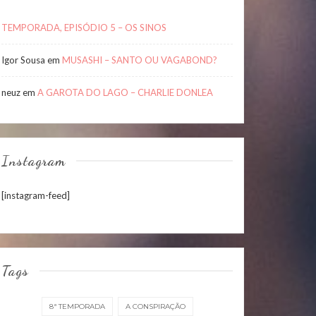
TEMPORADA, EPISÓDIO 5 – OS SINOS
Igor Sousa
em
MUSASHI – SANTO OU VAGABOND?
neuz
em
A GAROTA DO LAGO – CHARLIE DONLEA
Instagram
[instagram-feed]
Tags
8ª TEMPORADA
A CONSPIRAÇÃO