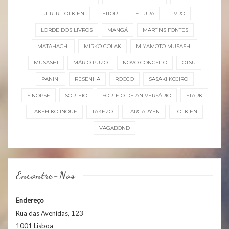
J. R. R. TOLKIEN
LEITOR
LEITURA
LIVRO
LORDE DOS LIVROS
MANGÁ
MARTINS FONTES
MATAHACHI
MIRKO COLAK
MIYAMOTO MUSASHI
MUSASHI
MÁRIO PUZO
NOVO CONCEITO
OTSU
PANINI
RESENHA
ROCCO
SASAKI KOJIRO
SINOPSE
SORTEIO
SORTEIO DE ANIVERSÁRIO
STARK
TAKEHIKO INOUE
TAKEZO
TARGARYEN
TOLKIEN
VAGABOND
Encontre-Nos
Endereço
Rua das Avenidas, 123
1001 Lisboa