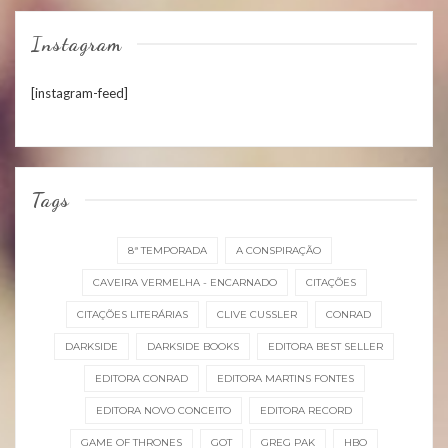
Instagram
[instagram-feed]
Tags
8ª TEMPORADA
A CONSPIRAÇÃO
CAVEIRA VERMELHA - ENCARNADO
CITAÇÕES
CITAÇÕES LITERÁRIAS
CLIVE CUSSLER
CONRAD
DARKSIDE
DARKSIDE BOOKS
EDITORA BEST SELLER
EDITORA CONRAD
EDITORA MARTINS FONTES
EDITORA NOVO CONCEITO
EDITORA RECORD
GAME OF THRONES
GOT
GREG PAK
HBO