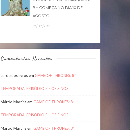
BH COMEÇA NO DIA 10 DE
AGOSTO
10/08/2021
Comentários Recentes
Lorde dos livros
em
GAME OF THRONES: 8ª
TEMPORADA, EPISÓDIO 5 – OS SINOS
Márcio Martins
em
GAME OF THRONES: 8ª
TEMPORADA, EPISÓDIO 5 – OS SINOS
Márcio Martins
em
GAME OF THRONES: 8ª