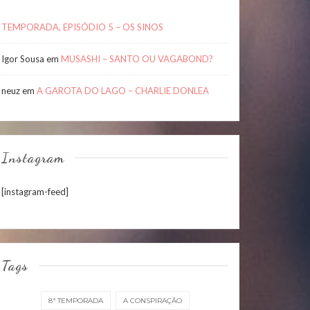
TEMPORADA, EPISÓDIO 5 – OS SINOS
Igor Sousa
em
MUSASHI – SANTO OU VAGABOND?
neuz
em
A GAROTA DO LAGO – CHARLIE DONLEA
Instagram
[instagram-feed]
Tags
8ª TEMPORADA
A CONSPIRAÇÃO