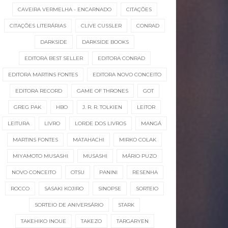
CAVEIRA VERMELHA - ENCARNADO
CITAÇÕES
CITAÇÕES LITERÁRIAS
CLIVE CUSSLER
CONRAD
DARKSIDE
DARKSIDE BOOKS
EDITORA BEST SELLER
EDITORA CONRAD
EDITORA MARTINS FONTES
EDITORA NOVO CONCEITO
EDITORA RECORD
GAME OF THRONES
GOT
GREG PAK
HBO
J. R. R. TOLKIEN
LEITOR
LEITURA
LIVRO
LORDE DOS LIVROS
MANGÁ
MARTINS FONTES
MATAHACHI
MIRKO COLAK
MIYAMOTO MUSASHI
MUSASHI
MÁRIO PUZO
NOVO CONCEITO
OTSU
PANINI
RESENHA
ROCCO
SASAKI KOJIRO
SINOPSE
SORTEIO
SORTEIO DE ANIVERSÁRIO
STARK
TAKEHIKO INOUE
TAKEZO
TARGARYEN