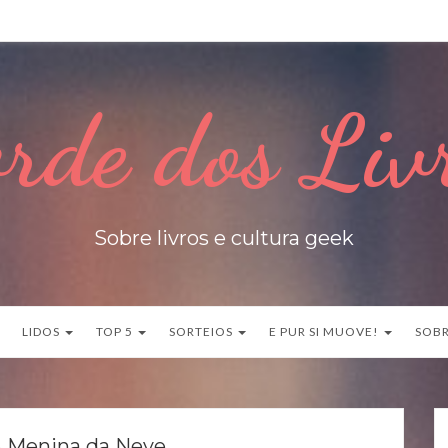
rde dos Liv
Sobre livros e cultura geek
LIDOS
TOP 5
SORTEIOS
E PUR SI MUOVE!
SOB
 Menina da Neve