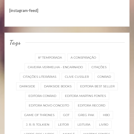
[instagram-feed]
Tags
8ª TEMPORADA
A CONSPIRAÇÃO
CAVEIRA VERMELHA - ENCARNADO
CITAÇÕES
CITAÇÕES LITERÁRIAS
CLIVE CUSSLER
CONRAD
DARKSIDE
DARKSIDE BOOKS
EDITORA BEST SELLER
EDITORA CONRAD
EDITORA MARTINS FONTES
EDITORA NOVO CONCEITO
EDITORA RECORD
GAME OF THRONES
GOT
GREG PAK
HBO
J. R. R. TOLKIEN
LEITOR
LEITURA
LIVRO