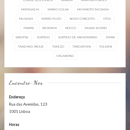
LORDE DOS LIVROS
MANGÁ
MARTINS FONTES
MATAHACHI
MIRKO COLAK
MIYAMOTO MUSASHI
MUSASHI
MÁRIO PUZO
NOVO CONCEITO
OTSU
PANINI
RESENHA
ROCCO
SASAKI KOJIRO
SINOPSE
SORTEIO
SORTEIO DE ANIVERSÁRIO
STARK
TAKEHIKO INOUE
TAKEZO
TARGARYEN
TOLKIEN
VAGABOND
Encontre-Nos
Endereço
Rua das Avenidas, 123
1001 Lisboa
Horas