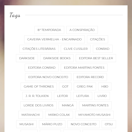
Tags
8ª TEMPORADA
A CONSPIRAÇÃO
CAVEIRA VERMELHA - ENCARNADO
CITAÇÕES
CITAÇÕES LITERÁRIAS
CLIVE CUSSLER
CONRAD
DARKSIDE
DARKSIDE BOOKS
EDITORA BEST SELLER
EDITORA CONRAD
EDITORA MARTINS FONTES
EDITORA NOVO CONCEITO
EDITORA RECORD
GAME OF THRONES
GOT
GREG PAK
HBO
J. R. R. TOLKIEN
LEITOR
LEITURA
LIVRO
LORDE DOS LIVROS
MANGÁ
MARTINS FONTES
MATAHACHI
MIRKO COLAK
MIYAMOTO MUSASHI
MUSASHI
MÁRIO PUZO
NOVO CONCEITO
OTSU