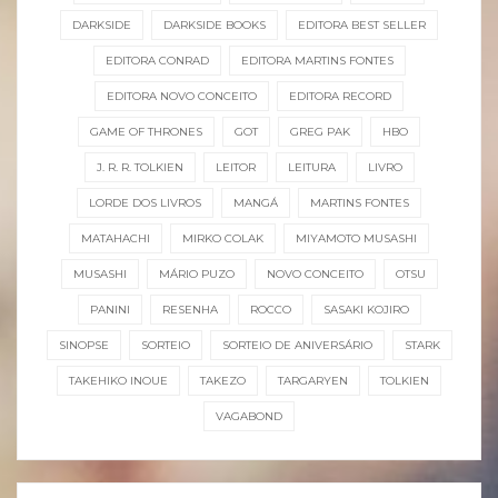
DARKSIDE
DARKSIDE BOOKS
EDITORA BEST SELLER
EDITORA CONRAD
EDITORA MARTINS FONTES
EDITORA NOVO CONCEITO
EDITORA RECORD
GAME OF THRONES
GOT
GREG PAK
HBO
J. R. R. TOLKIEN
LEITOR
LEITURA
LIVRO
LORDE DOS LIVROS
MANGÁ
MARTINS FONTES
MATAHACHI
MIRKO COLAK
MIYAMOTO MUSASHI
MUSASHI
MÁRIO PUZO
NOVO CONCEITO
OTSU
PANINI
RESENHA
ROCCO
SASAKI KOJIRO
SINOPSE
SORTEIO
SORTEIO DE ANIVERSÁRIO
STARK
TAKEHIKO INOUE
TAKEZO
TARGARYEN
TOLKIEN
VAGABOND