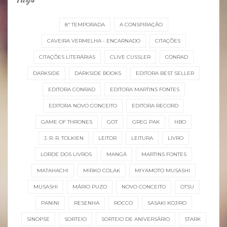
8ª TEMPORADA
A CONSPIRAÇÃO
CAVEIRA VERMELHA - ENCARNADO
CITAÇÕES
CITAÇÕES LITERÁRIAS
CLIVE CUSSLER
CONRAD
DARKSIDE
DARKSIDE BOOKS
EDITORA BEST SELLER
EDITORA CONRAD
EDITORA MARTINS FONTES
EDITORA NOVO CONCEITO
EDITORA RECORD
GAME OF THRONES
GOT
GREG PAK
HBO
J. R. R. TOLKIEN
LEITOR
LEITURA
LIVRO
LORDE DOS LIVROS
MANGÁ
MARTINS FONTES
MATAHACHI
MIRKO COLAK
MIYAMOTO MUSASHI
MUSASHI
MÁRIO PUZO
NOVO CONCEITO
OTSU
PANINI
RESENHA
ROCCO
SASAKI KOJIRO
SINOPSE
SORTEIO
SORTEIO DE ANIVERSÁRIO
STARK