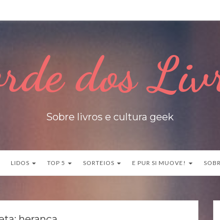
rde dos Liv
Sobre livros e cultura geek
LIDOS
TOP 5
SORTEIOS
E PUR SI MUOVE!
SOB
eta:
herança