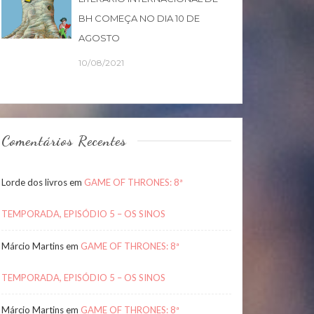
BH COMEÇA NO DIA 10 DE
AGOSTO
10/08/2021
Comentários Recentes
Lorde dos livros
em
GAME OF THRONES: 8ª
TEMPORADA, EPISÓDIO 5 – OS SINOS
Márcio Martins
em
GAME OF THRONES: 8ª
TEMPORADA, EPISÓDIO 5 – OS SINOS
Márcio Martins
em
GAME OF THRONES: 8ª