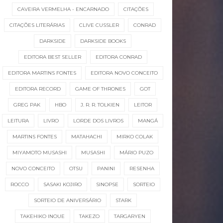
CAVEIRA VERMELHA - ENCARNADO
CITAÇÕES
CITAÇÕES LITERÁRIAS
CLIVE CUSSLER
CONRAD
DARKSIDE
DARKSIDE BOOKS
EDITORA BEST SELLER
EDITORA CONRAD
EDITORA MARTINS FONTES
EDITORA NOVO CONCEITO
EDITORA RECORD
GAME OF THRONES
GOT
GREG PAK
HBO
J. R. R. TOLKIEN
LEITOR
LEITURA
LIVRO
LORDE DOS LIVROS
MANGÁ
MARTINS FONTES
MATAHACHI
MIRKO COLAK
MIYAMOTO MUSASHI
MUSASHI
MÁRIO PUZO
NOVO CONCEITO
OTSU
PANINI
RESENHA
ROCCO
SASAKI KOJIRO
SINOPSE
SORTEIO
SORTEIO DE ANIVERSÁRIO
STARK
TAKEHIKO INOUE
TAKEZO
TARGARYEN