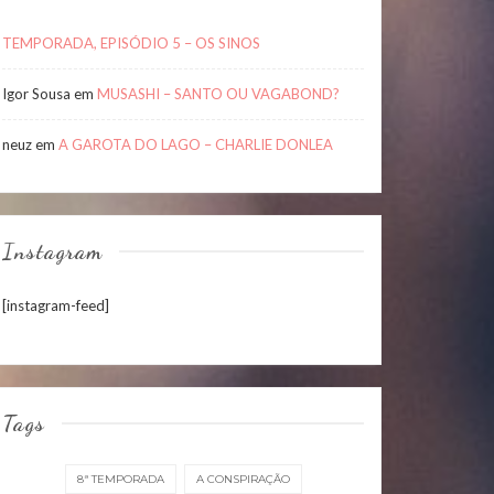
TEMPORADA, EPISÓDIO 5 – OS SINOS
Igor Sousa
em
MUSASHI – SANTO OU VAGABOND?
neuz
em
A GAROTA DO LAGO – CHARLIE DONLEA
Instagram
[instagram-feed]
Tags
8ª TEMPORADA
A CONSPIRAÇÃO