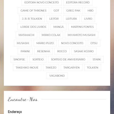
EDITORA NOVO CONCEITO
EDITORA RECORD
GAME OF THRONES
GOT
GREG PAK
HBO
J. R. R. TOLKIEN
LEITOR
LEITURA
LIVRO
LORDE DOS LIVROS
MANGÁ
MARTINS FONTES
MATAHACHI
MIRKO COLAK
MIYAMOTO MUSASHI
MUSASHI
MÁRIO PUZO
NOVO CONCEITO
OTSU
PANINI
RESENHA
ROCCO
SASAKI KOJIRO
SINOPSE
SORTEIO
SORTEIO DE ANIVERSÁRIO
STARK
TAKEHIKO INOUE
TAKEZO
TARGARYEN
TOLKIEN
VAGABOND
Encontre-Nos
Endereço