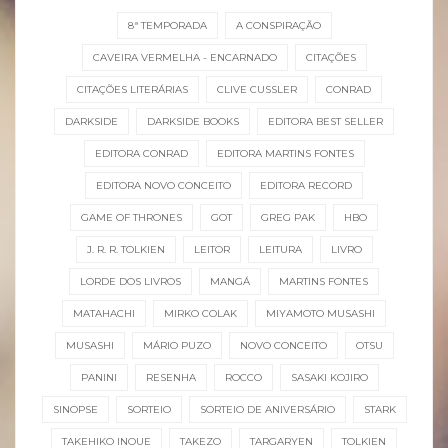
8ª TEMPORADA
A CONSPIRAÇÃO
CAVEIRA VERMELHA - ENCARNADO
CITAÇÕES
CITAÇÕES LITERÁRIAS
CLIVE CUSSLER
CONRAD
DARKSIDE
DARKSIDE BOOKS
EDITORA BEST SELLER
EDITORA CONRAD
EDITORA MARTINS FONTES
EDITORA NOVO CONCEITO
EDITORA RECORD
GAME OF THRONES
GOT
GREG PAK
HBO
J. R. R. TOLKIEN
LEITOR
LEITURA
LIVRO
LORDE DOS LIVROS
MANGÁ
MARTINS FONTES
MATAHACHI
MIRKO COLAK
MIYAMOTO MUSASHI
MUSASHI
MÁRIO PUZO
NOVO CONCEITO
OTSU
PANINI
RESENHA
ROCCO
SASAKI KOJIRO
SINOPSE
SORTEIO
SORTEIO DE ANIVERSÁRIO
STARK
TAKEHIKO INOUE
TAKEZO
TARGARYEN
TOLKIEN