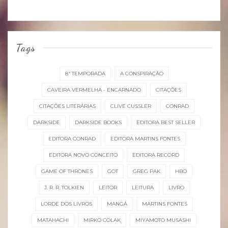
Tags
8ª TEMPORADA
A CONSPIRAÇÃO
CAVEIRA VERMELHA - ENCARNADO
CITAÇÕES
CITAÇÕES LITERÁRIAS
CLIVE CUSSLER
CONRAD
DARKSIDE
DARKSIDE BOOKS
EDITORA BEST SELLER
EDITORA CONRAD
EDITORA MARTINS FONTES
EDITORA NOVO CONCEITO
EDITORA RECORD
GAME OF THRONES
GOT
GREG PAK
HBO
J. R. R. TOLKIEN
LEITOR
LEITURA
LIVRO
LORDE DOS LIVROS
MANGÁ
MARTINS FONTES
MATAHACHI
MIRKO COLAK
MIYAMOTO MUSASHI