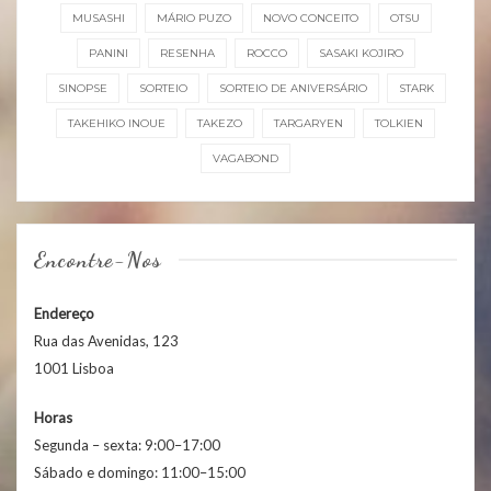
MUSASHI
MÁRIO PUZO
NOVO CONCEITO
OTSU
PANINI
RESENHA
ROCCO
SASAKI KOJIRO
SINOPSE
SORTEIO
SORTEIO DE ANIVERSÁRIO
STARK
TAKEHIKO INOUE
TAKEZO
TARGARYEN
TOLKIEN
VAGABOND
Encontre-Nos
Endereço
Rua das Avenidas, 123
1001 Lisboa
Horas
Segunda – sexta: 9:00–17:00
Sábado e domingo: 11:00–15:00