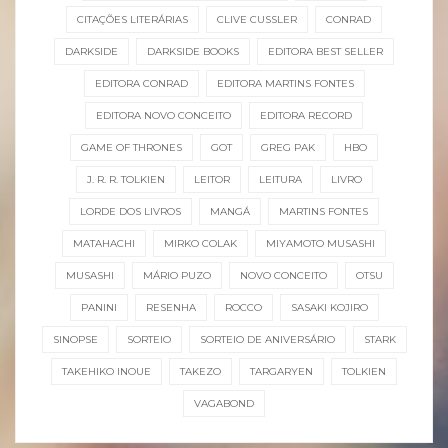
CITAÇÕES LITERÁRIAS
CLIVE CUSSLER
CONRAD
DARKSIDE
DARKSIDE BOOKS
EDITORA BEST SELLER
EDITORA CONRAD
EDITORA MARTINS FONTES
EDITORA NOVO CONCEITO
EDITORA RECORD
GAME OF THRONES
GOT
GREG PAK
HBO
J. R. R. TOLKIEN
LEITOR
LEITURA
LIVRO
LORDE DOS LIVROS
MANGÁ
MARTINS FONTES
MATAHACHI
MIRKO COLAK
MIYAMOTO MUSASHI
MUSASHI
MÁRIO PUZO
NOVO CONCEITO
OTSU
PANINI
RESENHA
ROCCO
SASAKI KOJIRO
SINOPSE
SORTEIO
SORTEIO DE ANIVERSÁRIO
STARK
TAKEHIKO INOUE
TAKEZO
TARGARYEN
TOLKIEN
VAGABOND