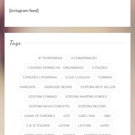
[instagram-feed]
Tags
8ª TEMPORADA
A CONSPIRAÇÃO
CAVEIRA VERMELHA - ENCARNADO
CITAÇÕES
CITAÇÕES LITERÁRIAS
CLIVE CUSSLER
CONRAD
DARKSIDE
DARKSIDE BOOKS
EDITORA BEST SELLER
EDITORA CONRAD
EDITORA MARTINS FONTES
EDITORA NOVO CONCEITO
EDITORA RECORD
GAME OF THRONES
GOT
GREG PAK
HBO
J. R. R. TOLKIEN
LEITOR
LEITURA
LIVRO