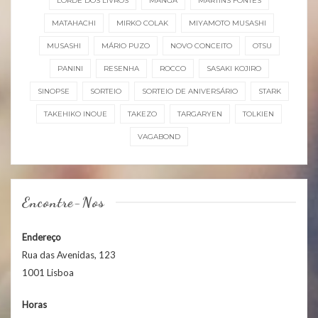
LORDE DOS LIVROS
MANGÁ
MARTINS FONTES
MATAHACHI
MIRKO COLAK
MIYAMOTO MUSASHI
MUSASHI
MÁRIO PUZO
NOVO CONCEITO
OTSU
PANINI
RESENHA
ROCCO
SASAKI KOJIRO
SINOPSE
SORTEIO
SORTEIO DE ANIVERSÁRIO
STARK
TAKEHIKO INOUE
TAKEZO
TARGARYEN
TOLKIEN
VAGABOND
Encontre-Nos
Endereço
Rua das Avenidas, 123
1001 Lisboa
Horas