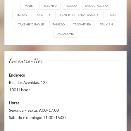
PANINI
RESENHA
ROCCO
SASAKI KOJIRO
SINOPSE
SORTEIO
SORTEIO DE ANIVERSÁRIO
STARK
TAKEHIKO INOUE
TAKEZO
TARGARYEN
TOLKIEN
VAGABOND
Encontre-Nos
Endereço
Rua das Avenidas, 123
1001 Lisboa
Horas
Segunda – sexta: 9:00–17:00
Sábado e domingo: 11:00–15:00