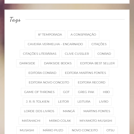
Tags
8ª TEMPORADA
A CONSPIRAÇÃO
CAVEIRA VERMELHA - ENCARNADO
CITAÇÕES
CITAÇÕES LITERÁRIAS
CLIVE CUSSLER
CONRAD
DARKSIDE
DARKSIDE BOOKS
EDITORA BEST SELLER
EDITORA CONRAD
EDITORA MARTINS FONTES
EDITORA NOVO CONCEITO
EDITORA RECORD
GAME OF THRONES
GOT
GREG PAK
HBO
J. R. R. TOLKIEN
LEITOR
LEITURA
LIVRO
LORDE DOS LIVROS
MANGÁ
MARTINS FONTES
MATAHACHI
MIRKO COLAK
MIYAMOTO MUSASHI
MUSASHI
MÁRIO PUZO
NOVO CONCEITO
OTSU