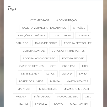
Tags
8ª TEMPORADA
A CONSPIRAÇÃO
CAVEIRA VERMELHA - ENCARNADO
CITAÇÕES
CITAÇÕES LITERÁRIAS
CLIVE CUSSLER
CONRAD
DARKSIDE
DARKSIDE BOOKS
EDITORA BEST SELLER
EDITORA CONRAD
EDITORA MARTINS FONTES
EDITORA NOVO CONCEITO
EDITORA RECORD
GAME OF THRONES
GOT
GREG PAK
HBO
J. R. R. TOLKIEN
LEITOR
LEITURA
LIVRO
LORDE DOS LIVROS
MANGÁ
MARTINS FONTES
MATAHACHI
MIRKO COLAK
MIYAMOTO MUSASHI
MUSASHI
MÁRIO PUZO
NOVO CONCEITO
OTSU
PANINI
RESENHA
ROCCO
SASAKI KOJIRO