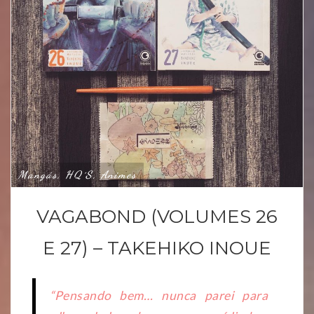
Mangás, HQ´s, Animes
VAGABOND (VOLUMES 26
E 27) – TAKEHIKO INOUE
“Pensando bem… nunca parei para