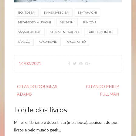
ITO ITOSSAI
KANEMAKI JISAI
MATAHACHI
MIYAMOTO MUSASHI
MUSASHI
RINDOU
SASAKI KOJIRO
SHINMEN TAKEZO
TAKEHIKO INOUE
TAKEZO
VAGABOND
YAGORO ITÔ
14/02/2021
Navegação
CITANDO DOUGLAS
CITANDO PHILIP
de
ADAMS
PULLMAN
artigos
Lorde dos livros
Mineiro, libriano e desenhista (meia boca), apaixonado por
livros e pelo mundo geek...