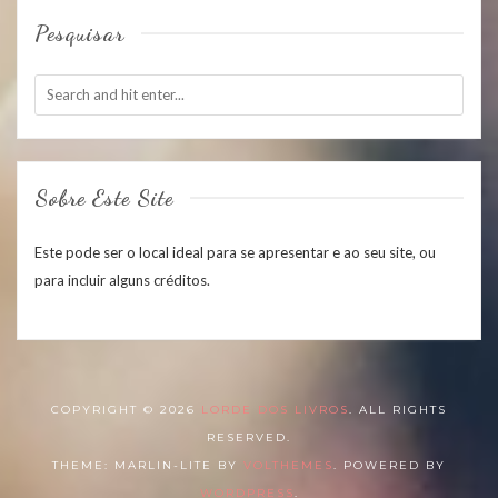
Pesquisar
Sobre Este Site
Este pode ser o local ideal para se apresentar e ao seu site, ou
para incluir alguns créditos.
COPYRIGHT © 2026
LORDE DOS LIVROS
. ALL RIGHTS
RESERVED.
THEME: MARLIN-LITE BY
VOLTHEMES
. POWERED BY
WORDPRESS
.