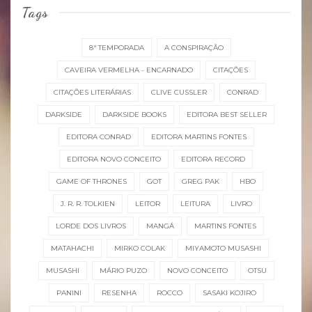
Tags
8ª TEMPORADA
A CONSPIRAÇÃO
CAVEIRA VERMELHA - ENCARNADO
CITAÇÕES
CITAÇÕES LITERÁRIAS
CLIVE CUSSLER
CONRAD
DARKSIDE
DARKSIDE BOOKS
EDITORA BEST SELLER
EDITORA CONRAD
EDITORA MARTINS FONTES
EDITORA NOVO CONCEITO
EDITORA RECORD
GAME OF THRONES
GOT
GREG PAK
HBO
J. R. R. TOLKIEN
LEITOR
LEITURA
LIVRO
LORDE DOS LIVROS
MANGÁ
MARTINS FONTES
MATAHACHI
MIRKO COLAK
MIYAMOTO MUSASHI
MUSASHI
MÁRIO PUZO
NOVO CONCEITO
OTSU
PANINI
RESENHA
ROCCO
SASAKI KOJIRO