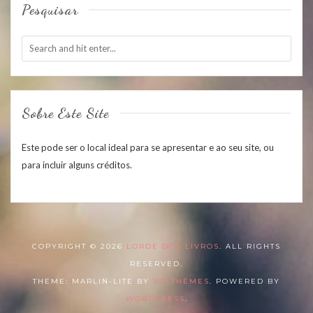
Pesquisar
Sobre Este Site
Este pode ser o local ideal para se apresentar e ao seu site, ou
para incluir alguns créditos.
COPYRIGHT © 2026
LORDE DOS LIVROS
. ALL RIGHTS
RESERVED.
THEME: MARLIN-LITE BY
VOLTHEMES
. POWERED BY
WORDPRESS
.