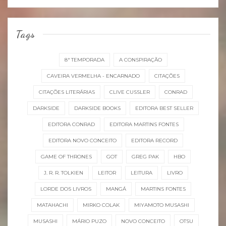
Tags
8ª TEMPORADA
A CONSPIRAÇÃO
CAVEIRA VERMELHA - ENCARNADO
CITAÇÕES
CITAÇÕES LITERÁRIAS
CLIVE CUSSLER
CONRAD
DARKSIDE
DARKSIDE BOOKS
EDITORA BEST SELLER
EDITORA CONRAD
EDITORA MARTINS FONTES
EDITORA NOVO CONCEITO
EDITORA RECORD
GAME OF THRONES
GOT
GREG PAK
HBO
J. R. R. TOLKIEN
LEITOR
LEITURA
LIVRO
LORDE DOS LIVROS
MANGÁ
MARTINS FONTES
MATAHACHI
MIRKO COLAK
MIYAMOTO MUSASHI
MUSASHI
MÁRIO PUZO
NOVO CONCEITO
OTSU