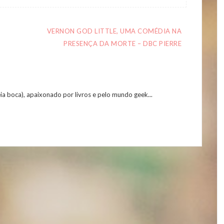
VERNON GOD LITTLE, UMA COMÉDIA NA
PRESENÇA DA MORTE – DBC PIERRE
eia boca), apaixonado por livros e pelo mundo geek...