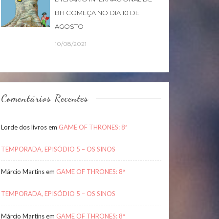
BH COMEÇA NO DIA 10 DE
AGOSTO
10/08/2021
Comentários Recentes
Lorde dos livros
em
GAME OF THRONES: 8ª
TEMPORADA, EPISÓDIO 5 – OS SINOS
Márcio Martins
em
GAME OF THRONES: 8ª
TEMPORADA, EPISÓDIO 5 – OS SINOS
Márcio Martins
em
GAME OF THRONES: 8ª