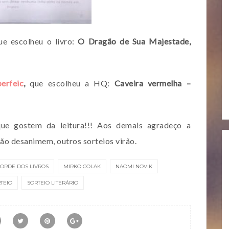
ue escolheu o livro:
O Dragão de Sua Majestade,
erfeic
,
que escolheu a HQ:
Caveira vermelha –
ue gostem da leitura!!! Aos demais agradeço a
não desanimem, outros sorteios virão.
LORDE DOS LIVROS
MIRKO COLAK
NAOMI NOVIK
TEIO
SORTEIO LITERÁRIO