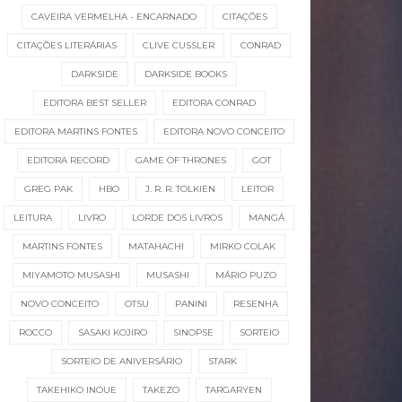
CAVEIRA VERMELHA - ENCARNADO
CITAÇÕES
CITAÇÕES LITERÁRIAS
CLIVE CUSSLER
CONRAD
DARKSIDE
DARKSIDE BOOKS
EDITORA BEST SELLER
EDITORA CONRAD
EDITORA MARTINS FONTES
EDITORA NOVO CONCEITO
EDITORA RECORD
GAME OF THRONES
GOT
GREG PAK
HBO
J. R. R. TOLKIEN
LEITOR
LEITURA
LIVRO
LORDE DOS LIVROS
MANGÁ
MARTINS FONTES
MATAHACHI
MIRKO COLAK
MIYAMOTO MUSASHI
MUSASHI
MÁRIO PUZO
NOVO CONCEITO
OTSU
PANINI
RESENHA
ROCCO
SASAKI KOJIRO
SINOPSE
SORTEIO
SORTEIO DE ANIVERSÁRIO
STARK
TAKEHIKO INOUE
TAKEZO
TARGARYEN