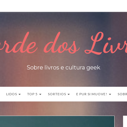
rde dos Liv
Sobre livros e cultura geek
LIDOS
TOP 5
SORTEIOS
E PUR SI MUOVE!
SOB