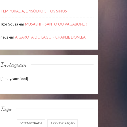
TEMPORADA, EPISÓDIO 5 – OS SINOS
Igor Sousa
em
MUSASHI – SANTO OU VAGABOND?
neuz
em
A GAROTA DO LAGO – CHARLIE DONLEA
Instagram
[instagram-feed]
Tags
8ª TEMPORADA
A CONSPIRAÇÃO