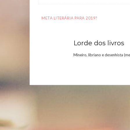
Navegação
META LITERÁRIA PARA 2019?
de
artigos
Lorde dos livros
Mineiro, libriano e desenhista (m