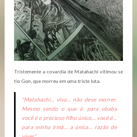
Tristemente a covardia de Matahachi vitimou se
tio Gon, que morreu em uma triste luta.
“Matahachi… viva… não deve morrer.
Mesmo sendo o que é, para obaba
você é o precioso filho único… você é…
para minha irmã… a única… razão de
viver”