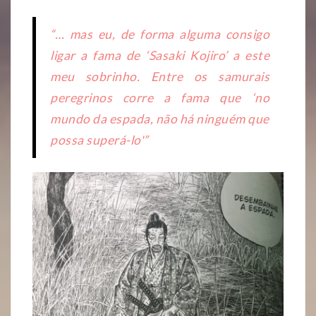
“… mas eu, de forma alguma consigo
ligar a fama de ‘Sasaki Kojiro’ a este
meu sobrinho. Entre os samurais
peregrinos corre a fama que ‘no
mundo da espada, não há ninguém que
possa superá-lo'”