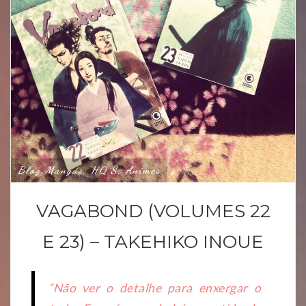
Blog
Mangás, HQ´s, Animes
,
VAGABOND (VOLUMES 22
E 23) – TAKEHIKO INOUE
“Não ver o detalhe para enxergar o