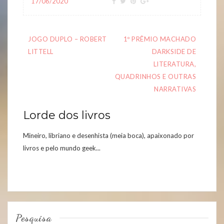
17/06/2020
Navegação
JOGO DUPLO – ROBERT
1º PRÊMIO MACHADO
de
LITTELL
DARKSIDE DE
artigos
LITERATURA,
QUADRINHOS E OUTRAS
NARRATIVAS
Lorde dos livros
Mineiro, libriano e desenhista (meia boca), apaixonado por
livros e pelo mundo geek...
Pesquisa