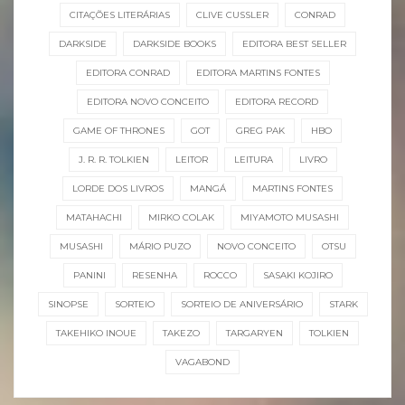
CITAÇÕES LITERÁRIAS
CLIVE CUSSLER
CONRAD
DARKSIDE
DARKSIDE BOOKS
EDITORA BEST SELLER
EDITORA CONRAD
EDITORA MARTINS FONTES
EDITORA NOVO CONCEITO
EDITORA RECORD
GAME OF THRONES
GOT
GREG PAK
HBO
J. R. R. TOLKIEN
LEITOR
LEITURA
LIVRO
LORDE DOS LIVROS
MANGÁ
MARTINS FONTES
MATAHACHI
MIRKO COLAK
MIYAMOTO MUSASHI
MUSASHI
MÁRIO PUZO
NOVO CONCEITO
OTSU
PANINI
RESENHA
ROCCO
SASAKI KOJIRO
SINOPSE
SORTEIO
SORTEIO DE ANIVERSÁRIO
STARK
TAKEHIKO INOUE
TAKEZO
TARGARYEN
TOLKIEN
VAGABOND